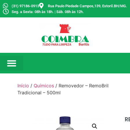
(31) 97186-0913
Rua Paulo Piedade Campos,139, Estoril.BH/MG.
Seg. a Sexta: 08h às 18h. | Sáb. 08h às 12h.
Início
/
Químicos
/ Removedor – RemoBril
Tradicional – 500ml
R