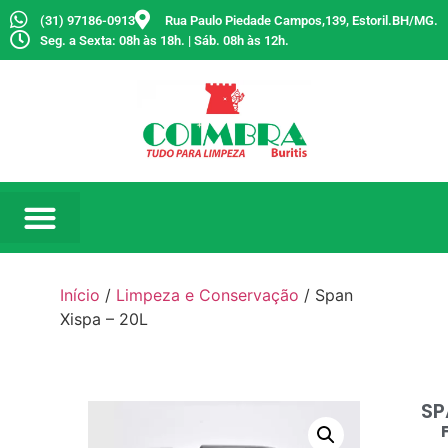
(31) 97186-0913
Rua Paulo Piedade Campos,139, Estoril.BH/MG.
Seg. a Sexta: 08h às 18h. | Sáb. 08h às 12h.
Início
/
Limpeza e Conservação
/ Span
Xispa – 20L
SP