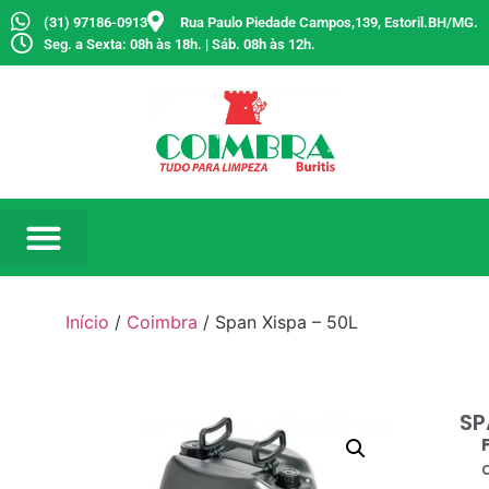
(31) 97186-0913
Rua Paulo Piedade Campos,139, Estoril.BH/MG.
Seg. a Sexta: 08h às 18h. | Sáb. 08h às 12h.
Início
/
Coimbra
/ Span Xispa – 50L
SP